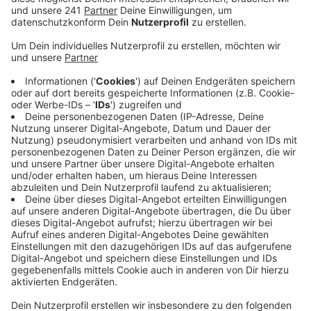
Berg ermittelt.
Veröffentlicht:
Freitag, 12.01.2024 15:34
Anzeige
Die Mietpreise unterscheiden sich stark. Je nach
Wohnungsart und -lage. Am teuersten ist ein
Quadratmeter in Neubauten in guten Wohnlagen: bis zu
12,10 Euro müssen Mieter in Bergisch Gladbach und
Umgebung hier zahlen. Allerdings hat es laut Haus und
Grund Rhein-Berg weniger Mieterhöhungen gegeben:
schließlich wüssten auch die Vermieter, dass die
gestiegenen Nebenkosten die Mieter schon zusätzlich
belasten.
Am wenigsten kosten in Bergisch Gladbach Altbauten
- um die sieben Euro sind es hier pro Quadratmeter.