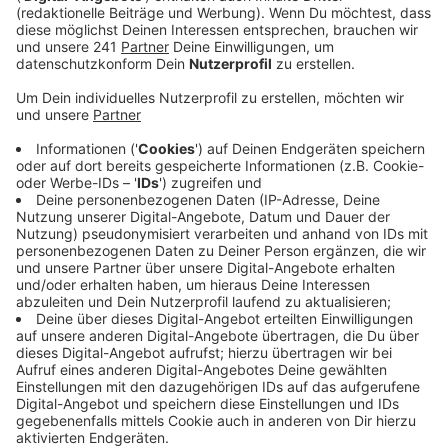
Veröffentlicht:
Donnerstag, 29.12.2022 05:21
Anzeige
Die aus einer Sinti-Familie stammende Franz wurde
1943 erst nach Auschwitz, später nach Ravensbrück
verschleppt. Nach mehreren Fluchtversuchen wurde
sie schließlich von der Roten Armee befreit. Nach
Kriegsende und bis zuletzt setze sie sich für das
Erinnern und die Versöhnung ein - als Schriftstellerin
und mit zahlreichen Vorträgen unter anderem in
Schulen, Universitäten und Kirchen. Dafür wurde sie
vielfach ausgezeichnet, unter anderem mit dem
Verdienstorden des Landes NRW und dem
Bundesverdienstkreuz am Bande. Gladbachs
Bürgermeister Frank Stein würdigte die Verstorbene:
„Auch im hohen Alter kämpfte Philomena Franz noch