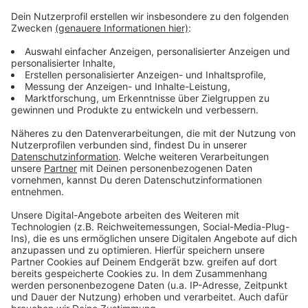
unermüdlich für Versöhnung und interkulturelles
Miteinander. Sie vermittelte in vielfältiger Weise, dass
Toleranz aus dem Herzen wachsen muss. Ich bin mir
sicher, dass ihr Erbe tiefe Wurzeln schlagen wird, und
ich wünsche mir sehr, dass es auch in Zukunft viele
Menschen von ihrem Format gibt, die die Erinnerung
nicht verblassen lassen und einen Zeitgeist prägen,
der alle Menschen gemeinsam in Frieden miteinander
leben lässt.“
Anzeige
Anzeige