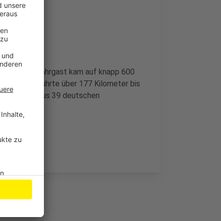
 Stadt: Ein Fahrgast kam auf knapp 600
h startete, führte über 177 Kilometer bis
Atlas Daten aus 39 deutschen