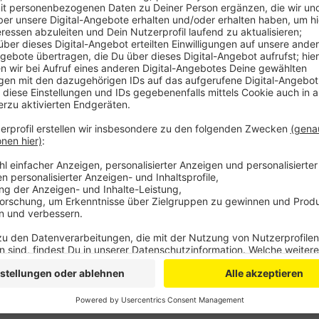
Veröffentlicht:
Dienstag, 09.12.2025 05:56
Anzeige
Dazu liefert Uber auch ein paar Höchstwerte aus der
Buchungen. Die längste Tour, die in Bergisch Gladbac
nach Frankfurt am Main. Insgesamt wurden für den 
Großstädten ausgewertet.
Anzeige