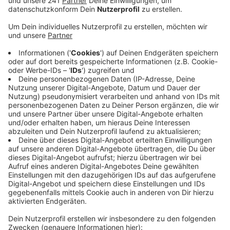
Anzeige
Gegen 11 Uhr hatte der Mann am Vormittag einen
Anruf erhalten: Am Telefon ein vermeintlicher
Kriminaloberkommissar, es habe einen Verkehrsunfall
mit Flucht gegeben, dabei soll ein Kind tödlich verletzt
worden sein. Angeblich würde ein Haftbefehl gegen
seine Schwester und deren Ehemann vorliegen. Helfen
könne nur eine Kaution in Höhe von 140.000 Euro.
In dem einstündigen Telefonat wurde der Senior
derart unter Druck gesetzt, dass er einem Mann in
Hebborn sofort das Geld in Form von teurem
Schmuck, Münzen und Bargeld übergab. Die Fahndung
nach dem Täter verlief bisher ohne Erfolg, so die
Polizei.