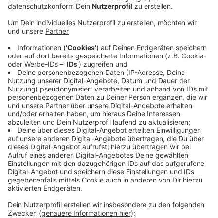
Veröffentlicht:
Montag, 18.05.2026 10:49
Anzeige
Insgesamt sind seit dem Start der Offensive bereits
rund 380 Kilometer Landesstraßen und 44 Brücken in
NRW saniert worden. In Rösrath zum Beispiel sollen
mit dem Geld aus dem Sondervermögen zwei Brücken
über die Sülz neu gebaut werden. Auch die neue
Brücke in Wermelskirchen-Preyersmühle gehört zu den
geförderten Projekten. Bei der Sanierungsoffensive
der Straßen ist der Rheinisch-Bergische Kreis
allerdings nicht im Fokus: Keine Straße findet sich hier
in der aktuellen Liste des Landes, dafür aber viele aus
dem Oberbergischen rund um Gummersbach und Wiehl
Anzeige