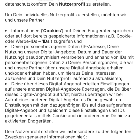
Veröffentlicht:
Freitag, 13.09.2019 13:08
Anzeige
Eine 2,5 für das Rheinisch-Bergische, eine 2,7 für das
Oberbergische, so haben die kleineren und mittleren
Unternehmen gewertet. Vor allem mit der
Erreichbarkeit der Absatzmärkte und der Kundennähe
sind die Unternehmen im Bergischen zufrieden.
Handlungsbedarf sehen die Betriebe vor allem im
Oberbergischen beim Breitbandausbau. Für den
Großteil der Unternehmen im Bergischen ist das der
wichtigste Standortfaktor, zeigt die Umfrage.
Außerdem haben die Betriebe unter anderem
Probleme, qualifizierte Arbeitskräfte zu finden und sie
bemängeln den Zustand der kommunalen Straßen.
Anzeige