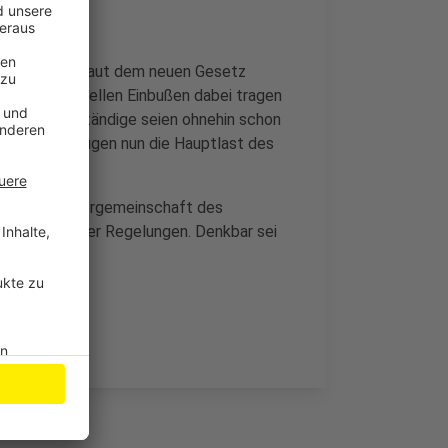
r betroffen. Laut dem neuen Gesetz
- die finanziellen Einbußen dabei tragen
ie als Selbstständige seien ohnehin schon
utelt und trügen nun die Hauptlast des
ie Eigentümergemeinschaft des
hbesserung der Regelungen. Denkbar sei