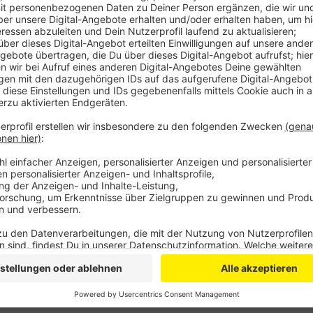
Anzeige
Demnach sind davon vor allem private Keinvermiete
dürfen Mieter ab sofort die Mietzahlungen aussetzen 
aber die Vermieter, heißt es in dem offenen Brief. S
massiv von den Wirtschaftlichen Corona Folgen gebe
neuen Corona Abmilderungsgesetzes.
Die ImmoConcept Verwaltungsgruppe, zu der auch d
Bergischen Hofes gehört, fordert eine schnelle Nac
zum Beispiel ein Mietzuschuss für Gewerbebetriebe.
Anzeige