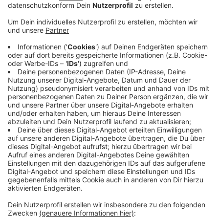
Anzeige
Die Begegnung ist für den 13. oder 14. November
angesetzt – der genaue Termin wird noch
bekanntgegeben.
Der VfL hatte sich erst am Mittwoch beim HC
Erlangen knapp mit 28 zu 27 für die Runde der letzten
16 Teams qualifiziert.
"Es ist natürlich ein besonderes Los für uns und unsere
Fans. Ich glaube, dass wir alle Bock auf dieses Derby
haben und es richtig heiß hergehen wird, zum Glück vor
heimischem Publikum", sagt Gummersbachs
Rückraumspieler Miro Schluroff.
Anzeige