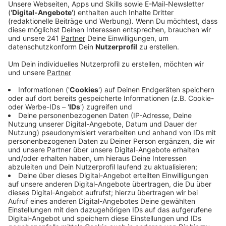
September
in die Stichwahl.
Matthias Thul
von der
CDU tritt an gegen Thomas Stamm von der
SPD
.
In unserem Podcast hört ihr unter anderem, was
die Kandidaten über den geplanten Moscheebau
denken, wie sie angespannte finanzielle Lage der
Stadt angehen wollen und wie sie sich die Zukunft
der Innenstadt vorstellen.
Veröffentlicht:
Donnerstag, 27.08.2020 14:36
Anzeige