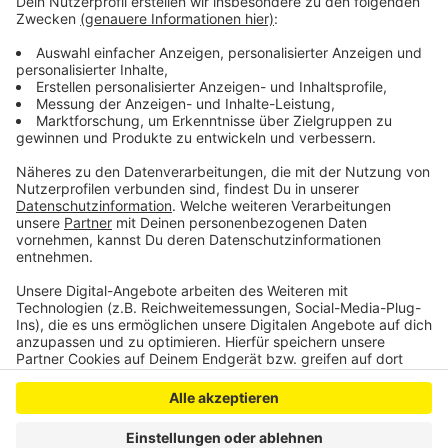
Bevölkerung, um die Abholerin zu fassen. Sie war um
die 1,70 m groß, um die 30 Jahre alt und schlank. Sie
hatte dunkle, nach hinten gekämmte Haare, trug einen
dunklen langen Mantel und sprach akzentfreies
Deutsch.
Anzeige
Anzeige
Anzeige
Anzeige