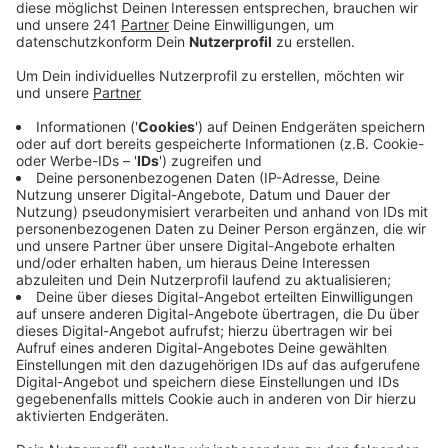
erreichen und diese dann für ihre Zwecke
ausnutzen.
Veröffentlicht:
Dienstag, 17.12.2024 16:48
Anzeige
Im konkreten Fall war die Bergneustädterin am
Montagmittag von einer Frau angerufen worden, die
sich als ihre Tochter ausgab und erzählte einen
schweren Verkehrsunfall verursacht zu haben.
Anschließend verlangte ein angeblicher Richter eine
Kaution, um die Tochter wieder freilassen zu können.
Die Seniorin ließ sich auf eine Geldübergabe in
Bergisch Gladbach-Bensberg ein und übergab einer
Abholerin einen mittleren fünfstelligen Betrag.
Die Polizei bittet jetzt um Hinweise aus der