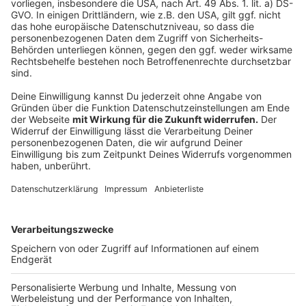
Im Moment testen wir noch aus. Wir warten jetzt
einfach mal ab und schauen welche Ideen von
den Kunden noch an uns herangetragen werden.
Wer sich etwas ausleihen möchte, braucht einen
Büchereiausweis. Aber der lohnt sich auch, weil es in
der Stadtbücherei Wermelskirchen außer Backformen
und der Nebelmaschine, ja auch jede Menge Bücher
und Filme gibt. Das Ausleihen selbst kostet nix.
Anzeige
Anzeige