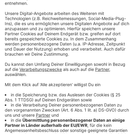
klimafreundlich, weil weniger Rohstoffe verbraucht
werden. Und bei den Wermelskirchenern kommt die
Bibliothek der Dinge jetzt schon richtig gut an. Die
Nebelmaschine ist zum Beispiel ständig
verliehen. Darüber hinaus gibt es außergewöhnliche
Backformen und Keksausstecher für jeden Anlass.
Anzeige
Und in Zukunft?
Anzeige
Die Bibliothek der Dinge ist in Wermelskirchen noch
brandneu. Über Pläne für die Zukunft sagt Katrin
Ludwig: