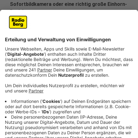
Sofortbildkamera oder eine richtig große Einhorn-
Backform.
Veröffentlicht:
Dienstag, 12.11.2019 10:03
Anzeige
Bücher, CDs und Filme kann man sich in der Bibliothek
leihen. Backformen, ein Fernglas, einen
Aktenvernichter oder eine Nebelmaschine ab jetzt
auch. Denn in Wermelskirchen hat jetzt die
wahrscheinlich erste Bibliothek der Dinge im
Bergischen auf gemacht. In anderen Städten weltweit
gibt es das Prinzip schon. Leihen statt kaufen
entspricht einfach dem Trend, nicht nur den eigenen
Geldbeutel, sondern auch Ressourcen zu schonen. Und
das findet Katrin Ludwig von der Stadtbücherei
Wermelskirchen richtig gut: