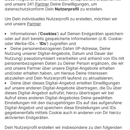
Veröffentlicht:
Samstag, 27.06.2020 10:40
Anzeige
Auf der Kreisstraße gilt für Motorräder streckenweise
Tempo 50, während Autos durchgängig 100
Stundenkilometer fahren dürfen. Die Motorradfahrer
begrüßen grundsätzlich ein Tempolimit, das sollte
dann aber für alle Verkehrsteilnehmer gelten, sagt
Organisator Michael Wilczynski.
Der Kreis sagt dazu, dass ein Tempolimit für Autos auf
dieser Strecke rechtlich nicht möglich sei, weil die
Unfallzahlen nur für die Motorräder
überdurchschnittlich hoch sind. Die Demo beginnt um
12 Uhr am Ziegeleiweg. Dann fahren die Teilnehmer
über die B51 und Hilgener Straße bis zur L101 in
Dabringhausen. Die Demofahrt endet gegen 13.30 Uhr,