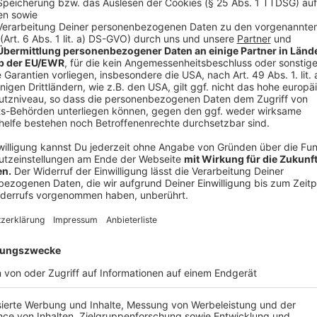
Jedoch haben Umfragen ergeben, dass die meisten M
nehmen und sich auch entsprechend verhalten.
Anzeige
Die Ärztin hat Angst vor den Corona-Leugner
Anzeige
Peter (66) leidet bis heute an den Folgen
Anzeige