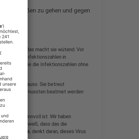
uf die Straßen zu gehen und gegen
chnitten und das macht sie wütend. Vor
n, denn die Infektionszahlen in
r wer weiß, wie die Infektionszahlen ohne
entieren genauso. Sie betreut
Viele von ihnen mussten beatmet werden
a auch, was sinnvoll ist. Wir haben
ührt und ich weiß, dass das die
gen
bitte bitte
, denkt daran, dieses Virus