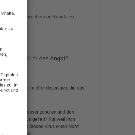
 auf einen entsprechenden Schutz zu
.
n kann. Macht ihr das Angst?
 Angst machen ihr eher diejenigen, die das
n:
nschen doch besser zuhören und den
 vor dem Virus gefeit! Nur weil man
s nicht, dass dieses Virus einen nicht
 zerstören kann.