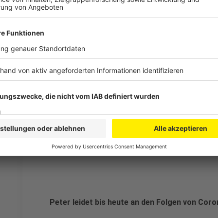
Bevor er sich infizierte, war er topfit. Jetzt muss e
und lag im künstlichen Koma:
Wenn man sein eigenes Leben behalten will, ist e
kleinen Einschränkungen, dass man die hinnimmt. D
ich wochenlang im Krankenhaus lag und dann hof
zurückkommt
Dass es Menschen gibt, die behaupten, Corona gibt es n
Anzeige
Peter leidet bis heute an den Folgen von Coro