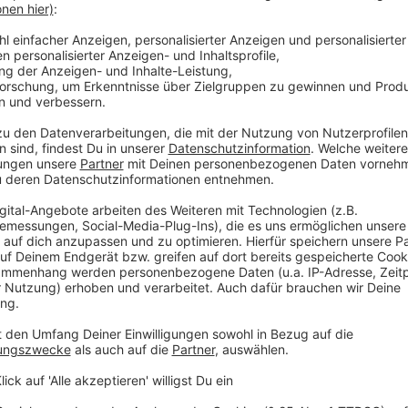
Herunterzuspielen, wie gefährlich das Virus ist, und
verzichten, hält sie für eine unverzeihliche Dummheit
Anzeige
Silvia erlebt täglich, was Covid 19 anrichte
Anzeige
Nein, denn Silvia weiß ja, wie sie sich schützen kann.
Virus verharmlosen und Schutzmaßnahmen ignoriere
Ich würde mir wirklich wünschen, dass diese Me
Medien auch Glauben schenken. Keiner von uns ist
keine Vorerkrankung hat oder jung ist, bedeutet da
völlig flach legen und einem dauerhaft das Leben