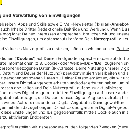
Was bringt tausende von Menschen dazu, a
Coronaregeln zu demonstrieren?
Anzeige
Die Demonstranten fühlen sich in ihren Rechten bes
allem, weil sie den Sinn der Maßnahmen nicht einsehe
Deutschland seien ja nach wie vor überschaubar. Abe
die Schutzmaßnahmen aussehen würden.
Gesundheitsexperten wie Dr. Silvia Lindenberg argum
Coronapatienten in einer Rehaklinik in Nümbrecht. 
und haben jetzt noch mit Spätfolgen zu kämpfen:
Weil ich sehe, was alles passieren kann, weiß ich j
Hygienevorschriften und die Maskenpflicht eingef
Möglichkeiten sind, uns gut zu schützen. Deswe
ist extrem gefährlich. Haltet euch an die Regeln.