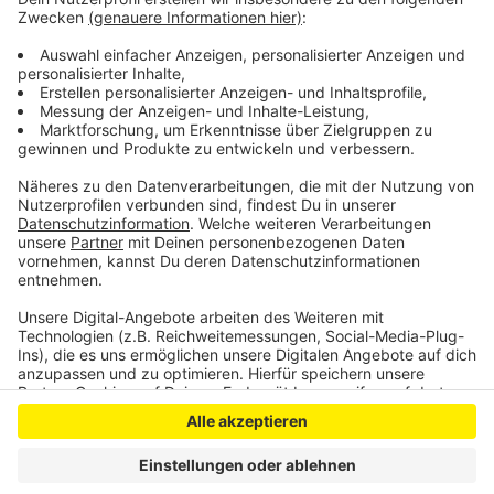
Möglichkeit, Blüh-Patenschaften zu übernehmen.
Weitere Infos:
www.rlv.de/verbraucher/blueh-
patenschaft/
Anzeige
Anzeige
Anzeige
Anzeige