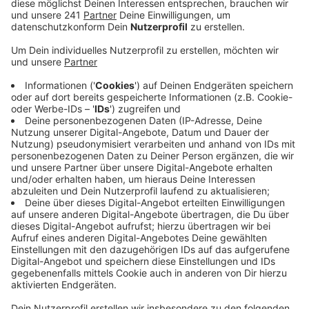
Veröffentlicht:
Montag, 30.05.2022 10:35
Anzeige
Es wird wieder bunt: Gelbsenf oder auch
Sonnenblumen sind typische Pflanzen, die in
Blühstreifen wachsen. Da die Pflanzen zeitlich
versetzt blühen, haben Hummeln, Bienen und andere
Insekten durchgängig Nahrung und Lebensraum, sagt
der Verband.
Auf den bestellten Äckern und Wiesen haben sich
viele Tierarten angesiedelt. Die Landwirte sorgen
dafür, dass ihr Lebensraum auch weiterhin bewahrt
wird. Häufig machen auch Infotafeln darauf
aufmerksam, dass sich Landwirtschaft und
Artenschutz nicht ausschließen, sagt der
Landwirtschaftsverband. Interessierte haben die