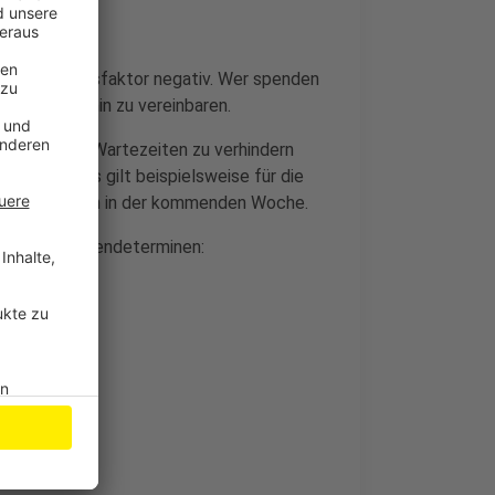
0 und Rhesusfaktor negativ. Wer spenden
 einen Termin zu vereinbaren.
nötigt: Um Wartezeiten zu verhindern
ervieren. Das gilt beispielsweise für die
gen Witzhelden in der kommenden Woche.
ischen Blutspendeterminen: