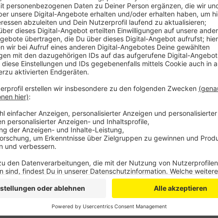
Anzeige
Besonders gebraucht werden dabei die Blutgruppen 
möchte, wird dringend gebeten vorbeizukommen oder
Auch im Bergischen werden weiterhin Blutspenden be
gibt es jetzt auch hier die Möglichkeit Termine zu res
Termine in Bergisch Gladbach-Refrath und Leichlin
Hier kommt ihr zur Terminreservierung und den berg
Uniklinik Köln
Blutspenden im Bergischen
Anzeige