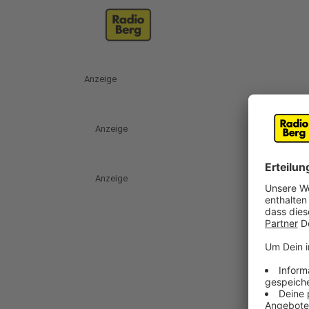
Anzeige
Anzeige
Anzeige