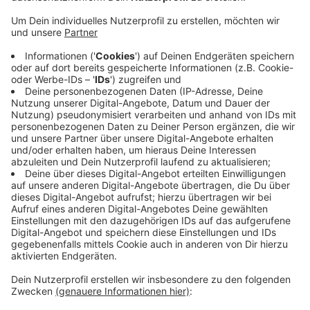
kam aber weiterhin zu langen Staus.
Veröffentlicht:
Freitag, 25.03.2022 12:50
Anzeige
Die Ein-Zentner-Bombe aus dem zweiten Weltkrieg
war am Morgen bei Bauarbeiten an der A4 entdeckt
worden und musste möglichst zeitnah entschärft
werden. Ab 12 Uhr wurden dafür auch die Autobahnen
gesperrt. Um 13:29 Uhr ist die Bombe erfolgreich
entschärft worden, kurz danach wurden auch die
Sperrungen der Autobahnen wieder aufgehoben.
Anzeige