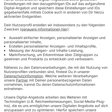
Kinder, werden vom Bürgerverein Ohl-Klaswipper
gesammelt:
Kontakdaten:
Möbel- und Kleiderspenden:
https://www.buergerverein-ohlklaswipper.de/
Wohnung:
Kontakt Ordnungsamt Hansestadt Wipperfürth
Marie Selbach
Tel: 02267/64-318, Fax: 02267/64-311