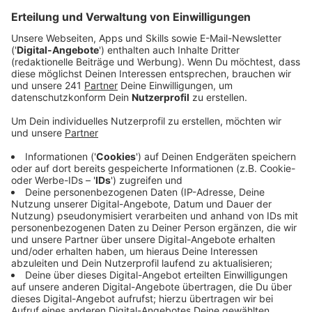
und hat dann schnell auf zwei benachbarte Häuser
übergegriffen.
Veröffentlicht:
Mittwoch, 20.12.2023 12:54
Anzeige
Zum Glück ist niemand verletzt worden, aber die
beiden Häuser sind jetzt unbewohnbar.
Kurz vor Weihnachten stehen zwei Familien nun ohne
Wohnung da. Eine kann bei Verwandten wohnen, die
andere, eine sechsköpfige Familie, sucht dringend ein
vorübergehendes Zuhause. Wer Wohnraum kurzfristig
zur Verfügung stellen kann – gerne auch in Ohl oder
Umgebung - soll sich bitte bei dem Ordnungsamt der
Stadt Wipperfürth melden. Auch Sachspenden wie
Möbel oder Kleidung für die Familie, darunter vier