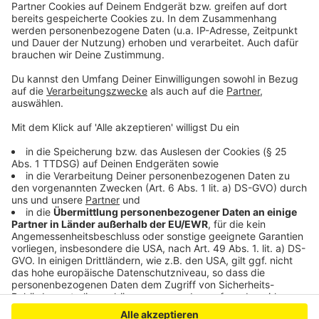
marie.selbach@wipperfuerth.de
Anzeige
Anzeige
Anzeige