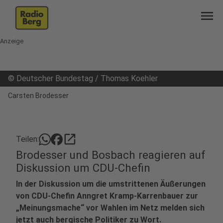
menu
Anzeige
©
Deutscher Bundestag / Thomas Koehler
Carsten Brodesser
open_in_new
Teilen:
Brodesser und Bosbach reagieren auf
Diskussion um CDU-Chefin
In der Diskussion um die umstrittenen Äußerungen
von CDU-Chefin Anngret Kramp-Karrenbauer zur
„Meinungsmache“ vor Wahlen im Netz melden sich
jetzt auch bergische Politiker zu Wort.