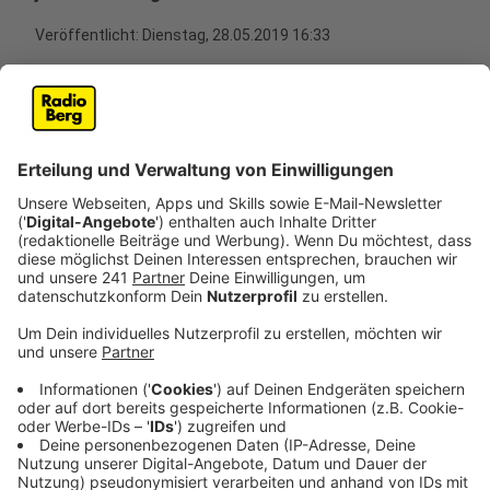
Veröffentlicht:
Dienstag, 28.05.2019 16:33
Anzeige
Er habe sich bei der ersten Äußerung seinen Teil
gedacht, sagte uns der oberbergische CDU
Bundestagsabgeordnete Carsten Brodesser. Kramp-
Karrenbauer habe sie aber wieder gerade gerückt.
Personaldiskussionen um die CDU-Chefin hält er nicht
für sinnvoll:
Anzeige
Brodesser zur