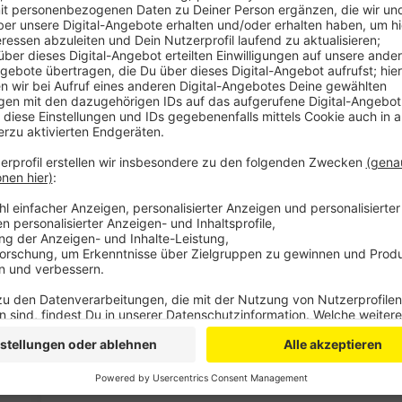
Anzeige
Es sind mal wieder Nerven gefragt bei den bergische
den Kurzurlaub starten wollen. Viele Kurzurlauber
nutzen wollen und über die Autobahnen besonders Ri
etwa 18 Uhr wird es am Mittwoch im Großraum Köln 
voller als sonst.
Auch am Freitag könnte es stärkere Behinderungen 
Tagesausflügler treffen. Im Rückreiseverkehr komm
Berlin und Brandenburg die Sommerferien starten und
Pfingstferien enden.
Anzeige