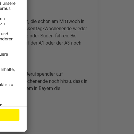
n Autofahrern, die schon am Mittwoch in
 werden das Brückentag-Wochenende wieder
chtung Küste oder Süden fahren. Bis
besonders auf der A1 oder der A3 noch
geben, wenn Berufspendler auf
t dann am Wochenende noch hinzu, dass in
 unter anderem in Bayern die