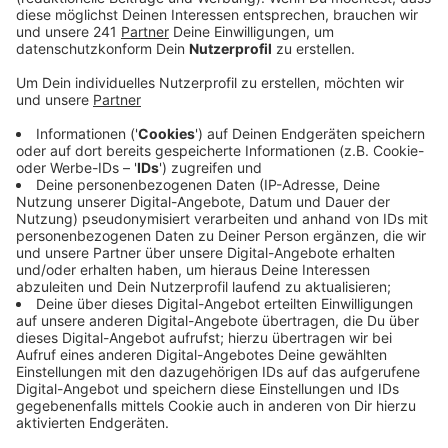
solchen soll es bald auch für die Bergischen Kreise
geben. Dafür setzt sich jetzt ein Bündnis ein.
Veröffentlicht:
Mittwoch, 15.07.2020 16:47
Anzeige
Das Bergische Land braucht dafür einen eigenen
Ernährungsrat, so ein Sprecher des Bündnisses. Denn
bisher gibt es solche Räte vor allem in Städten wie
Köln, Bonn oder Wuppertal. Die beziehen das
Bergische zwar mit ein, aber primär als Produzent,
nicht als Verbraucher.
Der Ernährungsrat soll beispielsweise Lieferketten
nachvollziehbar machen und auch die Regionalität
bekannter machen. Das soll durch
Verbraucheraufklärung passieren, indem gezeigt wird,