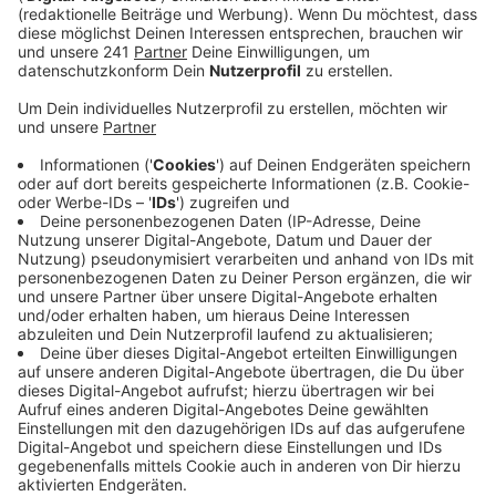
Nachlösch-Arbeiten waren aber extrem aufwendig.
Insgesamt waren rund 70 Kräfte von Feuerwehr,
THW, Rettungsdienst und Deutschem Roten Kreuz
im Einsatz.
Veröffentlicht:
Montag, 01.12.2025 06:48
Anzeige
Um viertel vor sieben am frühen Morgen ist der Notruf
eingegangen – als die Feuerwehr vor Ort eintraf, stand
das Fachwerkhaus bereits komplett in Flammen. Die
Bewohner hatten es bereits verlassen. Eine Nachbarin
hatte sie geweckt und so verhindert, dass jemand
verletzt wurde.
Da das Haus einsturzgefährdet war, konnte die
Feuerwehr nur von außen löschen. Außerdem musste