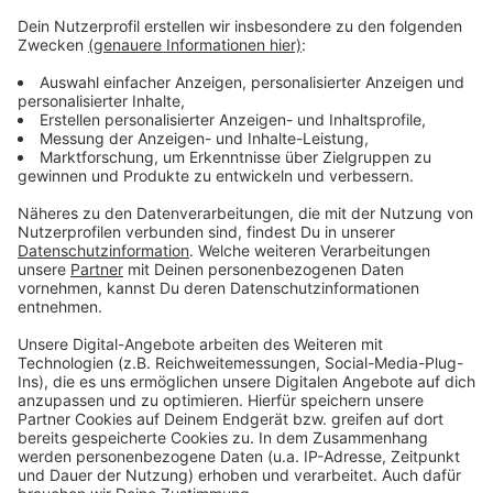
sie verhindern, dass der Brand auf angrenzende
Gebäude übergreift. Wegen der starken
Rauchentwicklung wurde zeitweise auch die WarnApp
Nina ausgelöst.
Erst am späten Nachmittag waren alle Glutnester
gelöscht – um sie ausfindig zu machen kam auch eine
Drohne zum Einsatz. Wegen der Löscharbeiten war die
Ortsdurchfahrt in Dierath stundenlang gesperrt. Die
Brandursache ist noch unklar.
Anzeige
Anzeige