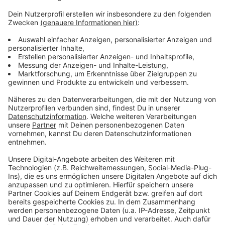
Ostermontag Eröffnung – dabei soll auch über das
Thema Cannabis und das neue Gesetz aufgeklärt
werden.
Das Gesetz erlaubt aber unter anderem auch den
Besitz von bis zu 25 Gramm Cannabis zum
Eigenkonsum. Kiffen im öffentlichen Raum soll unter
anderem in Schulen, Sportstätten und in Sichtweite
davon verboten werden - konkret in 100 Metern
Luftlinie um den Eingang.
Anzeige
Anzeige