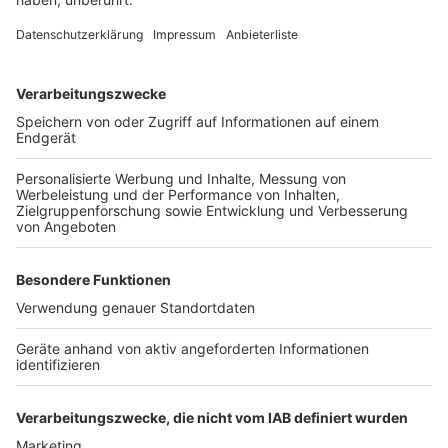
Wenn ich nicht arbeite, findet man mich hier:
im
Garten.
Wenn ich im Aufzug stecken bleibe, nutze ich die
Zeit so:
leider zu oft beim „Checken“ von Mails und
Social-Media-Nachrichten.
Wenn ich ein Superheld wäre, wäre das meine
Superkraft:
Teleportation, um meine notorische
Unpünktlichkeit in den Griff zu bekommen.
In meiner Jugend war ich
ein ruhiges, ausgeglichenes
Kind. Auf diesem Bild sieht man mich mit einem
Teddybären, den ich mittlerweile meiner Tochter (2
Jahre) vermacht habe.
Anzeige