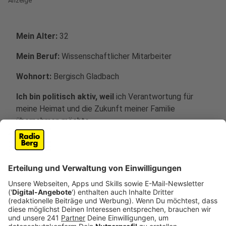
Anzeige
Mein Alter:
32
Mein Beruf:
Wissenschaftlicher Mitarbeiter
Wohnort:
Bergisch Gladbach
Ich bin politisch aktiv, weil
ich Verantwortung für
meine Heimat und die Zukunft meiner Familie
übernehmen möchte.
Mein größtes politisches Vorbild ist
Ludwig Erhard,
weil er in schwierigen Zeiten klug für seine
Überzeugungen kämpfte und auf diesem Fundament
zukunftsweisende Entscheidungen zum Wohle des
Landes getroffen hat.
Diese drei Themen liegen mir besonders am
Herzen: