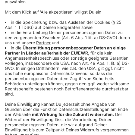
Wohnbebauung muss die Innenentwicklung Vorrang
haben. Entsprechend müssen Potenziale des „Bauens
im Bestand“, der Nachverdichtung, Umnutzung und
Aufstockung aktiviert werden. Auch müssen die
Kommunen und gemeinnützige
Wohnungsbaugenossenschaften als
wohnungsmarktpolitische Akteure gestärkt werden,
etwa durch eine aktive Liegenschafts- und
Bodenvorratspolitik. Wir müssen vom Prinzip reiner
Profitmaximierung bei Neubauvorhaben abkommen.
Als Kind war mein Berufswunsch:
Rechtsanwalt,
weil ich mich immer für die gerechte Sache einsetzen
wollte.
Dieses Lied kann ich Wort für Wort mitsingen:
man
füge hier das Intro einer gerade angesagten
Kinderserie meiner Tochter ein (aktuell „Pettersson
und Findus“).