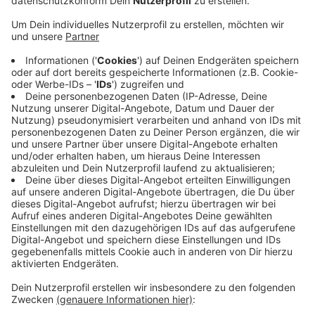
Förderung der dualen Berufsausbildung
Stärkung eines ausdifferenzierten Schulwesens
Förderung regionaler Baukultur
Wo sehen Sie im Rheinisch-Bergischen den
größten Handlungsbedarf?
Angemessene, sanierte Räumlichkeiten, beste
Ausstattung und ausreichend Lehrkräfte für die
Schulen im RBK. Die Schulvielfalt des
mehrgliedrigen Bildungssystems muss erhalten
bleiben. Insbesondere Berufsschulen und die
duale Berufsausbildung müssen gestärkt werden,
damit Betriebe die Fachkräfte von morgen
ausbilden können.
Kleinere und mittlere Unternehmen bei Steuern,
Bürokratie, Energie- und Spritpreisen entlasten,
damit der RBK wirtschaftlich Zukunft hat.
Konkrete Maßnahmen der Klimawandelanpassung