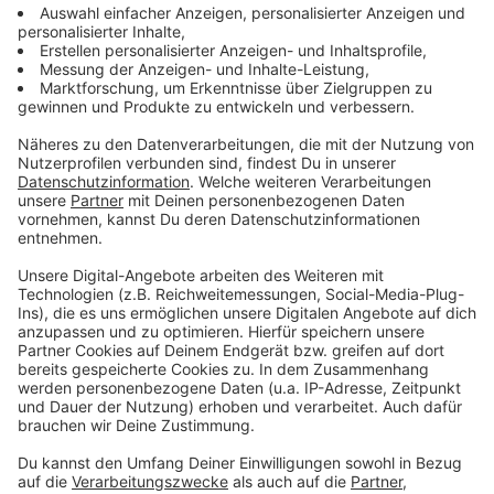
durch gezielte Aufforstung, Behebung von
Schadflächen, Bewahrung von
Überflutungsflächen und präventivem
Katastrophenschutz statt abstrakter Klimapolitik,
um den naturnahen Charakter des RBK zu
bewahren.
Was können Sie in Düsseldorf für das Rheinisch-
Bergische erreichen?
Das Land kann viele steuernde Impulse setzen und
Fördermittel bereitstellen. Eine entscheidende
Präventionsmaßnahme zur Klimawandelanpassung
wäre, Bodenversiegelung und Flächenverbrauch z.B.
durch den Bau von Verkehrsflächen, Gewerbegebieten
oder Wohnneubauten auf ein Minimum zu reduzieren.
Das umfasst auch die dringende Thematik der
Wohnraumknappheit mit Rekordmieten und
Rekordimmobilienpreisen im Umland von Köln. Bei der