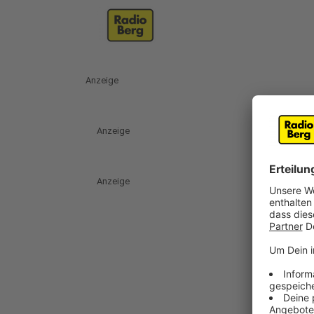
Anzeige
Anzeige
Anzeige