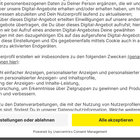
Anzeige
Der Gefahrenbereich rund ums Bad wurde vorsorglich
die Messungen vor Ort schnell, dass es keinen Chlorg
In Bergneustadt hat es am Sonntagnachmittag einen
dem zwei Fußgänger schwer verletzt wurden. Ein 22
eine Klinik gebracht werden: Laut Polizei war er mit
Bergneustadt-Hackenberg in Richtung Aggertalsperre
beiden mit seinem Auto erfasste. Die Ermittlungen zu
Talsperrenstraße war während des Einsatzes voll ges
Anzeige