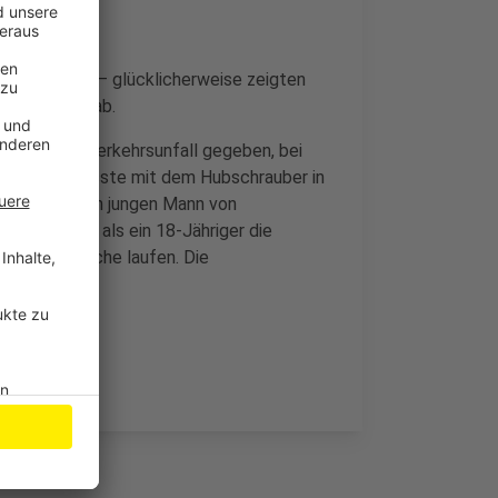
 abgesperrt – glücklicherweise zeigten
asaustritt gab.
 schweren Verkehrsunfall gegeben, bei
-Jähriger musste mit dem Hubschrauber in
 einem anderen jungen Mann von
 unterwegs als ein 18-Jähriger die
r Unfallursache laufen. Die
perrt.