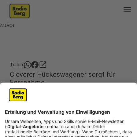
menu
Anzeige
open_in_new
Teilen:
Cleverer Hückeswagener sorgt für
Festnahme
Ein 69-jähriger Mann in Hückeswagen hat mit
seiner couragierten Art einem Betrüger einen
Strich durch die Rechnung gemacht. Bei einer
fingierten Geldübergabe klickten am
Sonntagabend noch an der Haustür die
Handschellen.