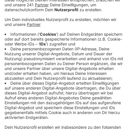
Veröffentlicht:
Dienstag, 24.09.2024 16:18
Anzeige
Festgenommen wurde ein 20-Jähriger aus Solingen -
er hatte Bargeld an der Haustür des mutmaßlichen
Opfers abholen wollen. Der fingierten Geldübergabe
war ein Anruf bei dem 69-jährigen Hückeswagener
vorausgegangen. Der Anrufer hatte sich als Polizist
ausgegeben und von einem Überfall in der Nähe
berichtet. Er gab an, zur Sicherheit das Bargeld des
Mannes in Gewahrsam nehmen zu wollen.
Das vermeintliche Opfer erkannte die Masche und ging
zum Schein auf den Vorschlag ein. Seine Frau
informierte im Hintergrund die Polizei, die dann den 20-
jährigen Solinger bei der späteren Geldübergabe
festnahm.