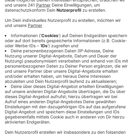
Veröffentlicht:
Donnerstag, 23.09.2021 16:25
Anzeige
Insgesamt werden in den Klinken im Kreis momentan
16 Corona-Erkrankte behandelt. Im Rheinisch-
Bergischen sind es mit acht nur halb so viele. Auch die
Inzidenz ist hier mit 33,2 weiter deutlich niedriger.
Gemeinsam mit Remscheid kann Rhein-Berg auch
heute den zweitniedrigsten Wert in ganz NRW
vorweisen.
Der Rheinisch-Bergische Kreis weist darauf hin, dass
es in den kommenden Tagen zu geringfügigen
Abweichungen zwischen den kreiseigenen Zahlen und
denen des Landeszentrums Gesundheit kommen kann.
Grund dafür sind technische Probleme bei der