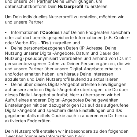
Anzeige
Demnach konnten bereits alle Kontaktpersonen aus
ihrem schulischen Umfeld ermittelt werden – davon
betroffen sind insgesamt 23 Schüler und sechs Lehrer.
Nach Kreisangaben wurden das Hygienekonzept und
die Abstandsregelungen eingehalten, direkten Kontakt
habe es nicht gegeben. Außerdem habe die Schülerin
einen Mund- und Nasenschutz getragen.
Daher wurde für die Schüler und Lehrer keine
Quarantäne angeordnet – für die Kontaktpersonen aus
dem privaten Umfeld der Schülerin dagegen schon.
Alle Schüler und Lehrer des beteiligten Jahrgangs
werden morgen zu einem freiwilligen Test gebeten.
Insgesamt gibt es in Rhein-Berg am Montag zwei neue
Infektionen – am Wochenende waren in beiden Kreisen
jeweils zwei Menschen gestorben.