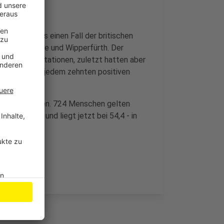
e mindestens einen Fall der britischen
, Marienheide und Wipperfürth. Der
en zu den Mutationen, zuletzt hatten aber
ruarwoche bei jedem zehnten positiven
um 56 gestiegen. 724 Menschen gelten
cht gestiegen und liegt jetzt bei 54,4 - in