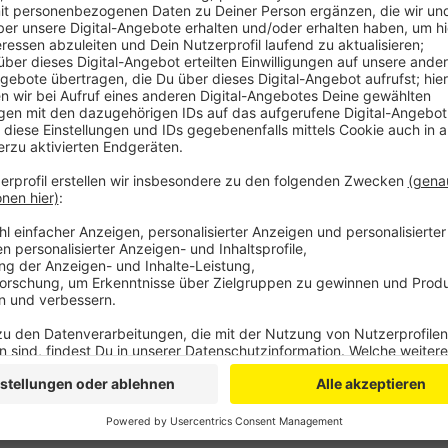
Anzeige
Mittlerweile gibt es in jeder oberbergischen Kommun
Mutation. Am stärksten betroffen sind Gummersbach
rheinisch-bergische Kreis macht aktuell keine Angab
spezielle Test gezeigt, dass es allein in ersten Feb
Test Hinweise auf eine Mutation gab.
Insgesamt ist die Zahl der Coronafälle am Freitag 
aktuell als infiziert. Die Inzidenz in Rhein-Berg ist lei
Oberberg ist sie dagegen leicht gesunken, auf 70,9.
Anzeige