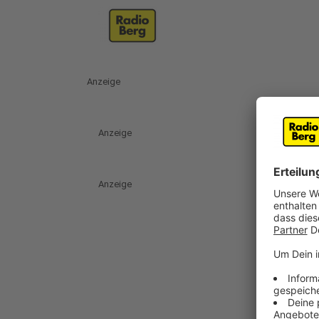
Anzeige
Anzeige
Anzeige