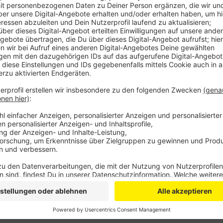
Anzeige
Seit Montag sind in Oberberg damit sechs Persone
gestorben – der aktuellste Fall ist ein 70-jähriger a
Patienten, die stationär in den bergischen Krankenhäu
Aktuell sind es 121. Elf von ihnen werden beatmet.
Auch die Lage in einigen Senioreneinrichtungen ist w
Bewohnern und Personal im Pilgerheim Weltersbach i
heute neun im Haus Regenbogen in Wermelskirchen. 
Donnerstag insgesamt 72 neue Corona-Fälle gemeld
Anzeige