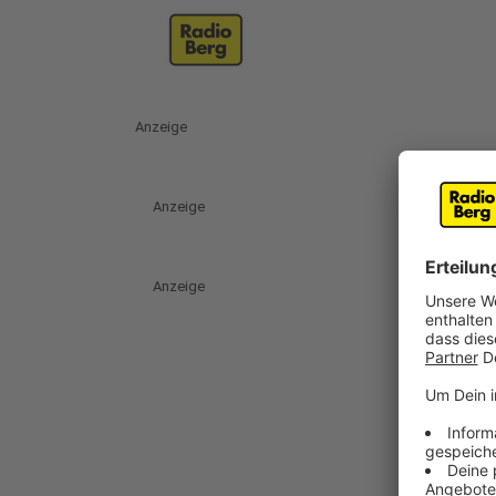
Anzeige
Anzeige
Anzeige