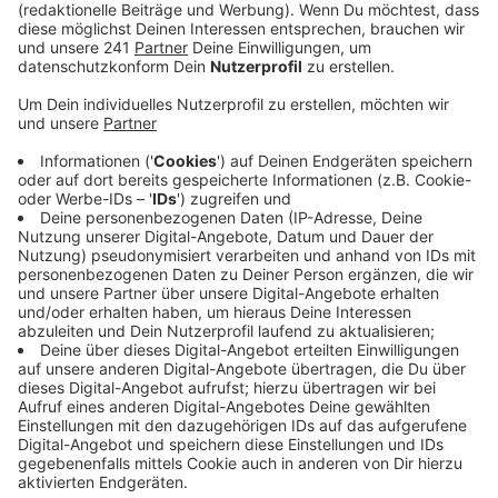
Anzeige
GTA 6 wird wahrscheinlich das bisher
teuerste Videospiel der Geschichte
Anzeige
Mit Produktionskosten in Milliardenhöhe wird es das
teuerste Spiel der Geschichte. Am 19. November
kommt es raus, aber vorbestellen kann man es schon
jetzt.
Anzeige