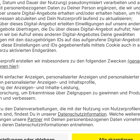
Man(n) zieht von Fest zu Fest - Frau natür
Anzeige
Aktuell kannst du ja fast jedes Wochenende irgendw
Herrliche Zeit.
Anzeige
Daily Hannes: Schützenfestze
Anzeige