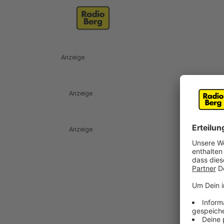
Anzeige
Anzeige
Anzeige