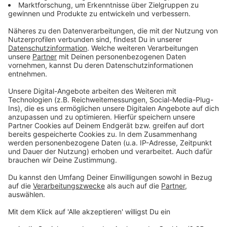
Wir benötigen Ihre
Zustimmung, um den YouTube
Video-Service zu laden!
Wir verwenden einen Service eines
Drittanbieters, um Videoinhalte
einzubetten. Dieser Service kann
Daten zu Ihren Aktivitäten
sammeln. Bitte lesen Sie die
Details durch und stimmen Sie der
Nutzung des Service zu, um dieses
Video anzusehen.
Mehr Informationen
Herbert Grönemeyer - Eleganz
Akzeptieren
Anzeige
powered by
Usercentrics Consent
Management Platform