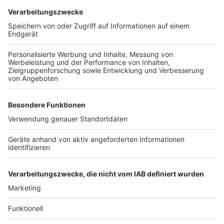
Wir benötigen Ihre
Zustimmung, um den YouTube
Video-Service zu laden!
Wir verwenden einen Service eines
Drittanbieters, um Videoinhalte
einzubetten. Dieser Service kann
Daten zu Ihren Aktivitäten
sammeln. Bitte lesen Sie die
Details durch und stimmen Sie der
Nutzung des Service zu, um dieses
Video anzusehen.
Mehr Informationen
Herbert Grönemeyer - Herzhaft
Akzeptieren
Anzeige
powered by
Usercentrics Consent
Management Platform