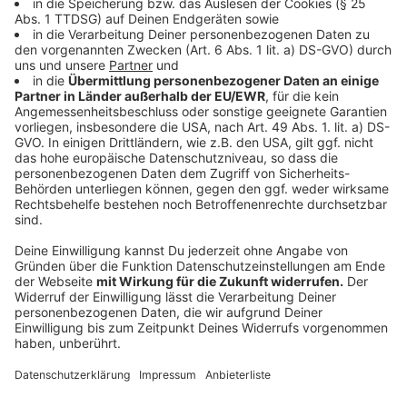
Wir benötigen Ihre
Zustimmung, um den YouTube
Video-Service zu laden!
Wir verwenden einen Service eines
Drittanbieters, um Videoinhalte
einzubetten. Dieser Service kann
Daten zu Ihren Aktivitäten
sammeln. Bitte lesen Sie die
Details durch und stimmen Sie der
Nutzung des Service zu, um dieses
Video anzusehen.
Mehr Informationen
Herbert Grönemeyer - Eleganz
Akzeptieren
Anzeige
powered by
Usercentrics Consent
Management Platform