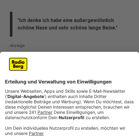
"Ich denke ich habe eine außergewöhnlich
schöne Nase und sehr schöne lange Beine."
Anzeige
Bevor Herbert Grönemeyer, Nina und Kevin ihre
Lieblingssongs vom neuen Album küren, sprechen sie
über die richtige und verständliche Aussprache von
"Alltag". Da scheint es, wenn das Wort gesungen wird,
Unterschiede zu geben. Generell stellt der Sänger
aber fest: "Der Alltag ist die größte Tücke im Leben.".
Und dann geht es auch noch um Körperteile. Was er
den besonders an sich mag, will Kevin wissen.
"Ich denke ich habe eine außergewöhnlich schöne