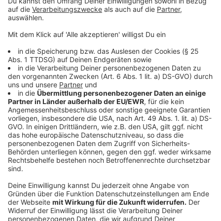
Pressefotografinnen und -fotografen für die
Demokratie würdigt.
Die Bilder bleiben bis Mitte Januar im Landtag
ausgestellt. Alle Fotos sind zudem online auf der
Website des Landtags einsehbar, so dass der
Rückblick auch digital zugänglich ist.
Der Wettbewerb ehrt seit 2018 jährlich journalistische
Pressefotografie mit Bezug zu Nordrhein‑Westfalen.
Das Preisgeld und die Ausstellung sollen das
dokumentarische und gesellschaftliche Gewicht der
Fotos hervorheben.
Anzeige
Die Jury
Anzeige