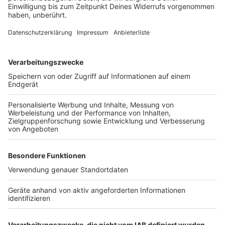
Zur Jury des NRW-Pressefotos gehörten:
André Kuper, Präsident des Landtags
Roland Geisheimer, Fotograf, Freelens, Verband
der Fotografinnen und Fotografen
Volkmar Kah, Geschäftsführer Deutscher
Journalistenverband NRW
Andreas Müller, Geschäftsführer des
Zeitungsverlags Aachen und Mitglied des
Vorstands des Zeitungsverlegerverbands NRW
José Narciandi, Landtagskorrespondent Radio
NRW und Mitglied im Vorstand der
Landespressekonferenz
Prof. Elke Seeger, Fotografie und Konzeption,
Prorektorin für Studium und Lehre, Folkwang
Universität der Künste
Georg Jorczyk, Grimme-Institut
Fabian Ritter, Preisträger NRW-Pressefoto 2024