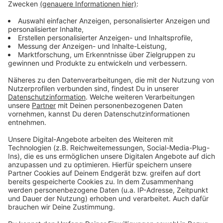
im Vordergrund stehen. Dieses Foto ist ein
Beispiel dafür, was Pressefotografie im Kern
leisten kann: Sie macht die gesellschaftliche
Bedeutung eines Prozesses sichtbar – und
gleichzeitig die menschliche Tragweite, die oft
dahintersteht.
Anzeige
Bilder werden im Landtag ausgestellt
Anzeige
André Kuper zeichnete die Siegerinnen und Sieger aus.
Er unterstrich, dass das NRW‑Pressefoto den
Rückblick auf das zu Ende gehende Jahr ermöglicht
und zugleich die wichtige Arbeit der