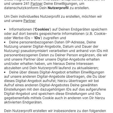
Stellungnahme der Jury:
Das Foto hält die Emotionalität eines
Augenblicks fest. Die Körperhaltung der beiden
Brüder spricht eine eindringliche Sprache. Der
eine vergräbt sein Gesicht in den Händen, der
andere bricht zusammen, den Kopf auf den Tisch
gelegt. Beides sind Haltungen, die kein Wort
erklären muss. In diesem Moment verdichtet
sich der Verlust ihres Bruders Mouhamed Dramé.
Die Fotografie hält diese Realität fest, ohne sie
auszubeuten. Sie erlaubt einen Blick, der
empathisch ist, nicht voyeuristisch. Die Szene ist
eingefasst vom schweren Holz des
Gerichtssaals und den farbigen Glasfenstern im
Hintergrund – Symbole staatlicher Ordnung, die
hier in einem scharfen Kontrast zu den Gefühlen