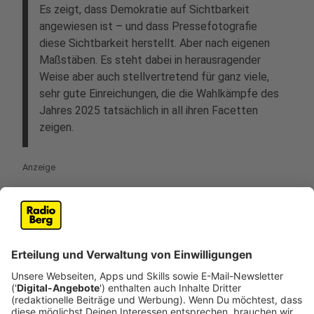
Es zeigt, dass Demokratie auf Sichtbarkeit
angewiesen ist – und dass Pressefotografie
diese Sichtbarkeit herstellt. Aber nach eigenen
Maßstäben. Es steht dabei in herausragender
Weise aber auch stellvertretend für ganz viele,
sehr gute Einreichungen, die die Wahlkämpfe des
Jahres 2025 tatsächlich in all ihren Facetten
zeigen.
Anzeige
©
Lukas Wittland / Ruhrnachrichten
Nachwuchspreis: Lukas Wittland – „Tod eines
Bruders“, Ruhrnachrichten, Dortmund
Anzeige