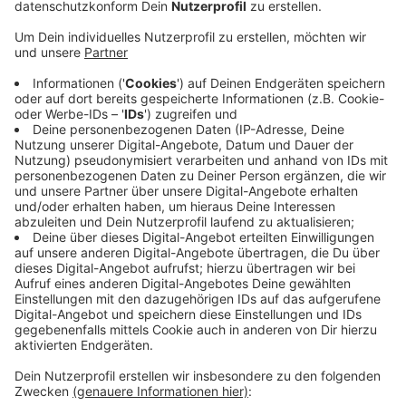
Veröffentlicht:
Dienstag, 14.04.2020 05:00
Anzeige
Wir haben so viel positive Resonanz für unseren 90er-
und 80er-Tag und das OSTERFESTival erhalten.
Deshalb wollen wir uns mit dem "Wunsch-Hit-
Wochenende" bei euch bedanken. Aktuelle Hits,
Klassiker und lange nicht gehörte Songs: Was soll es
sein? Musik verbindet - auch mit Abstand. Wir sind für
euch da. Grüßt eure Liebsten und erzählt uns die
Geschichten zu euren Lieblingssongs.
Anzeige
Anzeige