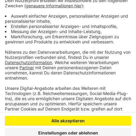
quasi das sämtliches Wissen der Menschheit ständig
in der Hosentasche. Immerhin gibt es fast 3 Millionen
deutsche Wikipedia-Artikel. Und unser Moderator
Hendrik Frost dachte sich: 'Es wird Zeit, dass sich das
alles mal jemand durchliest!'
Anzeige
Anzeige
Anzeige
Anzeige