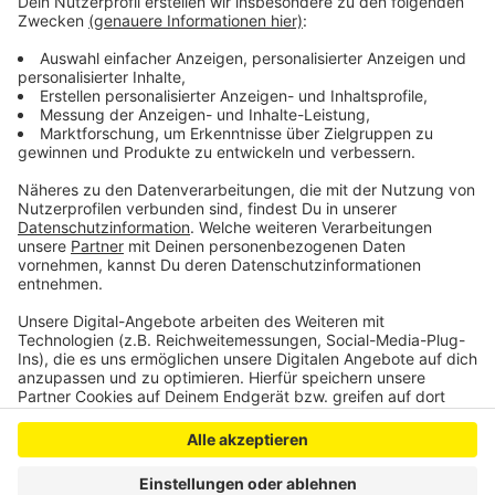
quasi das sämtliches Wissen der Menschheit ständig
in der Hosentasche. Immerhin gibt es fast 3 Millionen
deutsche Wikipedia-Artikel. Und unser Moderator
Hendrik Frost dachte sich: 'Es wird Zeit, dass sich das
alles mal jemand durchliest!'
Anzeige
Anzeige
Anzeige
Anzeige