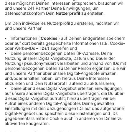
verschiedener Organisationen und Sprecher aller
Fraktionen gegen die Politik der AfD positioniert.
Veröffentlicht:
Montag, 22.01.2024 06:45
Anzeige
Für die Demo angemeldet waren ursprünglich nur 25
Teilnehmer. Sie ist also um ein Vielfaches größer
ausgefallen, als anfangs gedacht. Das gilt auch für
die Demo vor dem Parteibüro der AfD am
Freitagabend: Dort sind mit rund 500 Teilnehmern fast
zehn mal mehr Menschen gekommen, als angemeldet
waren. Dennoch sind beide Demos ohne Zwischenfälle
verlaufen, sagt die Polizei.
Auslöser für die Proteste war auch bei uns das
Geheimtreffen von Rechtsextremen und AfD-