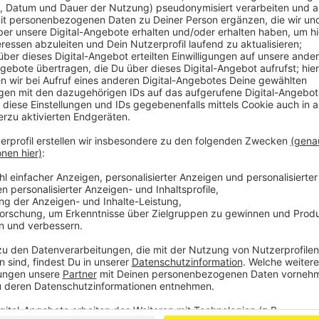
Comedy
Der Atzeventskalender - Türc
verpacken
Anzeige
Das ist der Atzeventskalender
Anzeige
Wir öffnen mit euch jeden Tag ein Türchen. Dazu ha
Türchensteher organisiert. Atze Schröder bringt un
frei Haus. Lustig, (be)sinnlich und mit Locken. Und je