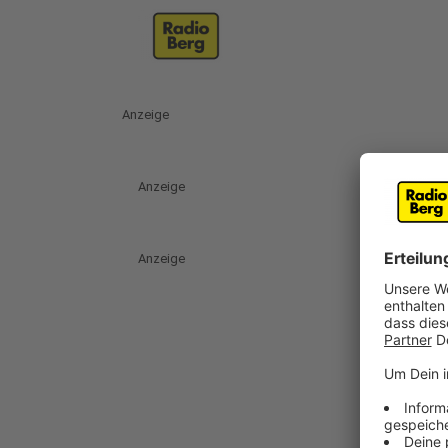
Anzeige
Anzeige
Anzeige