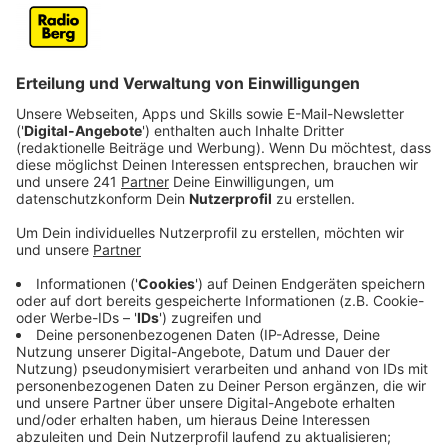
wirksam. Gleiches gilt bei Vorliegen einer
Regelungslücke.
Anzeige
10. Sonderspielrunden / Sachpreise
Anzeige
Die RADIO NRW GmbH behält sich vor, jederzeit
Sonderrunden - auch am Wochenende -zugunsten des
Teilnehmers durchzuführen.
Anzeige
11. Datenschutz