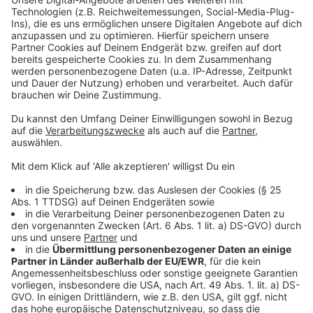
Teilnehmer haben das Recht, jederzeit aus Gründen,
die sich aus ihrer besonderen Situation ergeben, bei
Vorliegen der gesetzlichen Voraussetzungen gegen
die Verarbeitung ihrer Daten Widerspruch einzulegen.
Die Rechtmäßigkeit der bis zum Widerspruch
erfolgten Verarbeitung bleibt dadurch unberührt (§ 35
BDSG; Art. 21 DSGVO). Teilnehmer sind ebenfalls
berechtigt eine Berichtigung, Löschung oder Sperrung
ihrer personenbezogenen Daten zu verlangen, soweit
dem keine gesetzlichen Vorschriften entgegenstehen
(§ 35 BDSG; Art. 16, 17 DSGVO). Zu beachten ist, dass
im Falle der Geltendmachung eines Widerspruchs oder
Anspruchs auf Sperrung oder Löschung der
personenbezogenen Daten während der Durchführung
des Gewinnspiels durch Teilnehmer, diese regelmäßig
nicht mehr an der Gewinnspielverlosung teilnehmen
können.