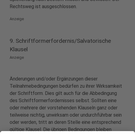
Rechtsweg ist ausgeschlossen.
Anzeige
9. Schriftformerfordernis/Salvatorische
Klausel
Anzeige
Änderungen und/oder Ergänzungen dieser
Teilnahmebedingungen bedürfen zu ihrer Wirksamkeit
der Schriftform. Dies gilt auch für die Abbedingung
des Schriftformerfordernisses selbst. Sollten eine
oder mehrere der vorstehenden Klauseln ganz oder
teilweise nichtig, unwirksam oder undurchführbar sein
oder werden, tritt an deren Stelle eine entsprechend
gültige Klausel. Die übrigen Bedingungen bleiben