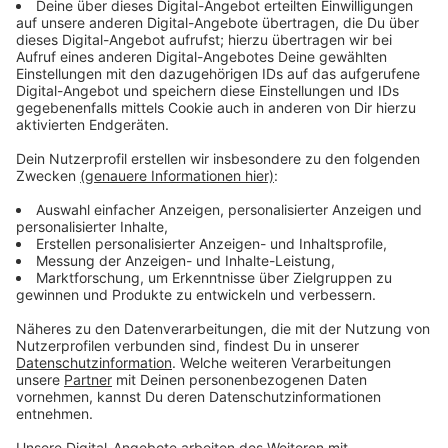
Anzeige
Mit der Teilnahme erklärt sich der Teilnehmer damit
einverstanden, dass RADIO NRW die erforderlichen
personenbezogenen Daten (Name, Vorname, Adresse,
Telefonnummer) für die Dauer der Aktion speichert
und ausschließlich zur Findung des Gewinners und der
Gewinnabwicklung nutzt. Die Daten werden nach
Beendigung des Gewinnspiels gelöscht und nicht an
Dritte weitergegeben.
Teilnehmer haben das Recht, von RADIO NRW
jederzeit Auskunft zu verlangen über die zu ihnen bei
RADIO NRW gespeicherten Daten, sowie zu deren
Herkunft, Empfängern oder Kategorien von
Empfängern, an die diese Daten weitergegeben
werden und den Zweck der Speicherung (§ 34 BDSG;
Art. 15 Datenschutzgrundverordnung, DSGVO).