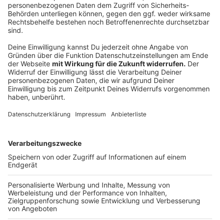
Wenn diesbezügliche Fragen zum Datenschutz oder
zur Datensicherheit bestehen, oder wenn Teilnehmer
vorstehend genannten Rechte geltend machen
möchten, erreichen die Teilnehmer den
Datenschutzbeauftragten per E-Mail unter
datenschutz@radionrw.de
oder per Post unter oben
genannter Adresse der RADIO NRW GmbH. Teilnehmer
haben zudem das Recht, sich wegen Verstößen gegen
das Datenschutzrecht im Wege der Beschwerde an
die zuständige Datenschutzaufsichtsbehörde (Die
Landesbeauftragte für den Datenschutz Nordrhein-
Westfalen) zu wenden. Weitere Informationen
erhalten die Teilnehmer unter
www.radionrw.de/datenschutz
.
Anzeige
* Aus Gründen der besseren Lesbarkeit wurde für alle