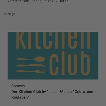
Veröffentlicht:
Freitag, 15.12.2023 00:15
Anzeige
Comedy
play_circle
Der Kitchen Club by Nelson Müller: "Gebratene
Rouladen"