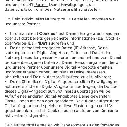
ruhig zugehen, an den Feiertagen danach darf es aber
Akzeptieren
aufwendiger sein. Seine Rezeptur: Kurz gebratene
powered by
Usercentrics Consent
Rinderroulade.
Management Platform
Anzeige
Farce:
Die Hühnerbrust in kleine Würfel schneiden und
mit Salz und Pfeffer würzen. Mit den
kleingeschnittenen Kräutern und den Eiswürfeln in
eine Moulinette geben . Alles gut mixen und die
Sahne nach und nach dazugeben.
Die Farce auf die Roulade streichen , den
Parmaschinken auflegen und zu einer Roulade
rollen. Mit einem Bindfaden fixieren.
Rinderroulade: