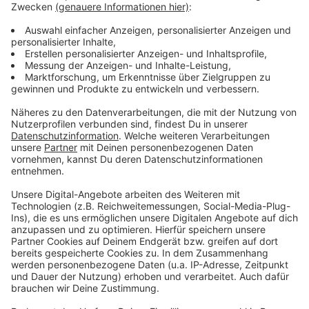
Die Roulade mit Salz und Pfeffer würzen in
heißem Öl von allen Seiten anbraten. Im Ofen bei
70° Grad bis zu einer Kerntemperatur von 53 °
Grad garen. Den Bindfaden entfernen und die
Roulade in Scheiben schneiden.
Pfeffersoße:
Die Schalotten schälen und in feine Würfel
schneiden
Zusammen mit den Pfefferkörnern in der Butter
anschwitzen und mit dem Weinbrand und dem
Weißwein ablöschen.
Mit dem Fond der beim garen der Roulade
ausgedrehten ist auffüllen etwas reduzieren und
die Sahne dazugeben.
Mit Limettensaft und Salz abschmecken und mit
der Stärke binden
Süßkartoffelpüree: