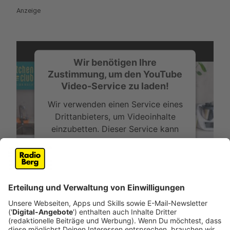
Anzeige
Wir benötigen Ihre
Zustimmung, um den YouTube
Video-Service zu laden!
Wir verwenden einen Service eines
Drittanbieters, um Videoinhalte
einzubetten. Dieser Service kann
Daten zu Ihren Aktivitäten
sammeln. Bitte lesen Sie die
Details durch und stimmen Sie der
Nutzung des Service zu, um dieses
Video anzusehen.
Mehr Informationen
Nelson Müller lässt es an Heiligabend in der Küche