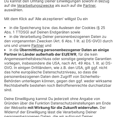
Die Kartoffeln mit einem Messer einstechen und
anschließend bei 180 Grad ca 60 Minuten im Ofen
garen.
Die Schale abziehen und mit den Gewürzen im
Thermomix 5 Minuten durchmixen.
Geschmorte Möhren:
Die Möhren putzen und schälen. In der Butter
anschwitzen mit Zucker Salz und Pfeffer würzen
und glasieren .Mit etwas Mineralwasser ablöschen
und garziehen lassen.
Anzeige
Das ist der Kitchen Club by Nelson Müller:
Anzeige