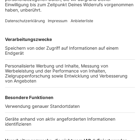
Bei euch läuft das Radio in der Küche, bei uns die
Küche im Radio. Starkoch Nelson Müller lädt uns
exklusiv in seinen Kitchen Club ein. Ab sofort versorgt
er uns täglich mit raffinierten Rezepten zum
Nachkochen oder Nachkochen lassen. Nelson nimmt
uns mit in seine Küche und weiht uns in die
Geheimnisse eines bekannten Profikochs ein. Der
Kitchen Club by Nelson Müller ist etwas für alle
Gourmets und Gourmüsen. Für alle von euch, die
wissen, dass Kardamom ein Gewürz ist und kein
Ersatzteil fürs Auto. Das ist "Foodtainment" der
Extraklasse. Feinste Küche, die man überall genießen
kann. Serviert in eurem Lieblingsradio. Bon Appetit -
oder wie Nelson es sagt: "Macht nix, wenn's
schmeckt!"
Nelson Müller live erleben? Hier gibt es
Infos zu den
Terminen
.