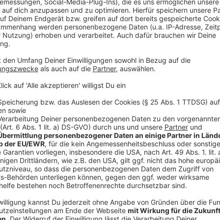
1 Stück Speckschwarten (klein)
1 Dose geschälte Tomaten (850 g)
100ml Rotwein (oder Weißwein)
250ml Rinderbrühe (oder -fond)
150ml Tomatensaft
Meersalz
Anzeige
Und so bereitet ihr das Essen zu:
Anzeige
Wir benötigen Ihre Z
den YouTube Video
laden!
Wir verwenden einen S