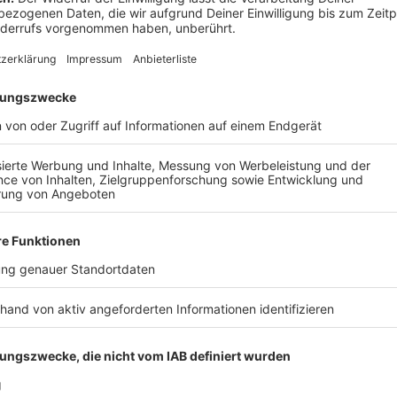
Drittanbieters, um V
einzubetten. Dieser Servi
Ihren Aktivitäten sammeln.
die Details durch und s
Nutzung des Service zu, 
anzusehen
Mehr Informati
Beim vergangenen Mal gabs "Aglio e Oglio", nun wird
Akzeptieren
Hier kommt die Tagliatelle Bolognese a la Nelson Mül
powered by
Usercentrics Co
Anzeige
Platform
Die Zwiebel und den Knoblauch abziehen und fein
abspülen und fein würfeln.
1 EL Butterschmalz in einer großen beschichtet
mittlerer Hitze etwa 10 Minuten braten. Heraus