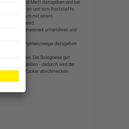
geben. Hack und Mett dazugeben und bei
un angebraten ist und sich Röststoffe
abei das Fleisch mit einem
es krümelig wird.
zen. Das Tomatenmark unterrühren und
abgespülten Thymianzweige dazugeben
 herausnehmen. Die Bolognese gut
r Sahne dazugießen - dadurch wird die
, Pfeffer und Zucker abschmecken.