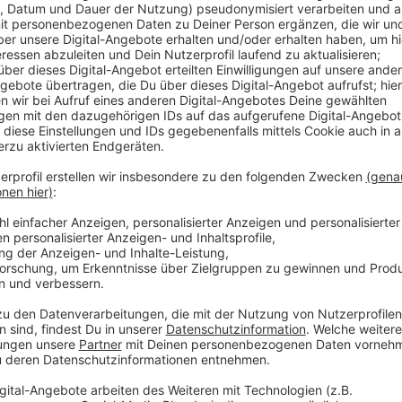
8 Esslöffel
Olivenöl
10ml Wasser
Salz
Zutaten für die Bolognese:
1 Zwiebel groß
1 Knoblauchzehe
2 Karotten
2 Stangen Staudensellerie
2 El Butterschmalz
300 g Rinderhack
200 g Schweinehack
Zucker
1 gehäufter EL Tomatenmark
1 Lorbeerblatt
5 Stiele Thymian
Halber TL Paprikapulver edelsüß
Pfeffer (frisch gemahlen)