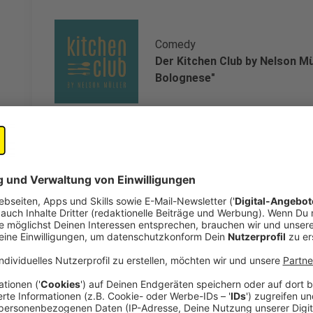
Comedy
Der Kitchen Club by Nelson Mül
Bolognese"
Anzeige
Das Rezept: "Tagliatelle Bolognese"
Anzeige
Zutaten für die Tagliatelle:
720g De Cecco - Hartweizengrieß - Semola di gr
80g Weizenmehl Typ 405
8 Eier