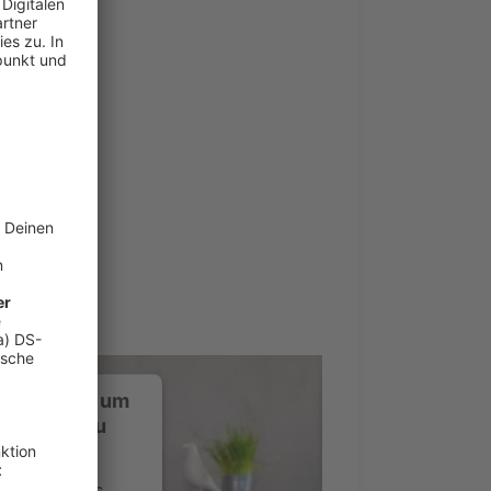
ustimmung, um
-Service zu
ervice eines