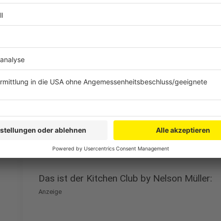
Restliches Butterschmalz in die heiße Pfanne 
starker Hitze so lange braten, bis das Hack bra
gebildet haben (das dauert etwa 15 Minuten). D
Pfannenwender immer wieder zerdrücken, damit 
Zum Schluss mit einer großen Prise Zucker wür
noch weitere 3 Minuten braten.
Dann das gebratene Gemüse, Lorbeer und die 
und mit Paprika und Pfeffer würzen.
Lorbeer, Thymianzweige und die Speckschwarte
verrühren und eventuell einen Schuss Milch ode
Soße weicher und milder. Zum Schluss mit Salz
Anzeige
Das ist der Kitchen Club by Nelson Müller:
Anzeige