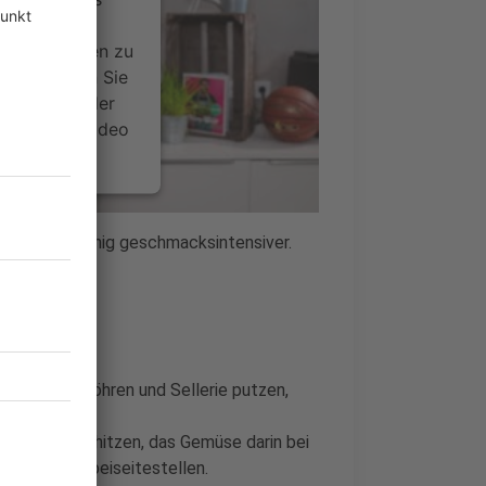
ideoinhalte
ce kann Daten zu
 Bitte lesen Sie
timmen Sie der
um dieses Video
.
onen
s noch ein wenig geschmacksintensiver.
ler.
nsent Management
 würfeln. Möhren und Sellerie putzen,
en Pfanne erhitzen, das Gemüse darin bei
nehmen und beiseitestellen.