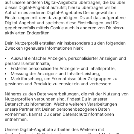
streuend, tanzend, Alaaf rufend zieht.
Eure Kreativität ist gefragt. Je jecker, desto besser!
Wir schneiden die eingesendeten Videos dann
zusammen und machen daraus den mit
Abstand längsten Rosenmontagszug im
Bergischen. Zu sehen ist dieser dann an
Rosenmontag auf unserer Website,
Facebook- und Instagram-Seite.
Wichtig
: Bitte filmt euer Video im
Hochformat!
Das macht es für uns im Zusammenschnitt
einfacher.
Anzeige