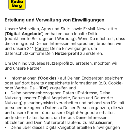
einfach so vorbei ziehen. Gemeinsam mit euch
veranstalten wir den mit
Abstand längsten
Rosenmontagszug im Bergischen -
„Doheim“ und
jeder für sich.
Veröffentlicht:
Freitag, 22.01.2021 12:22
Anzeige
Schickt uns eure Karnevals-Videos von
Zuhause!
Anzeige
Allein oder mit euren Liebsten – schickt uns eure
Videos, wie ihr durch eure Wohnung, euren Garten, auf
eurem Balkon, verkleidet, Kamelle werfend, Konfetti-