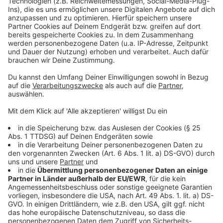
Ganz einfach über WhatsApp:
Anzeige
Schickt uns euer Video per WhatsApp mit
dem Stichwort "Karnevalszug" (WICHTIG!) an
die 02207 701 666.
Mit dem Abschicken des Videos akzeptiert ihr unsere
Teilnahmebedingungen.
Anzeige
Die Teilnahmebedingungen findet ihr hier.
Anzeige