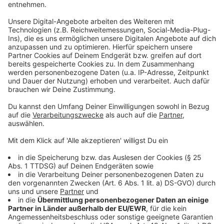
Sie können sich groß machen, sie können sich
den Wolf auch anschauen. Das man den Tieren
nicht in die Augen schauen darf, ist nur ein
Märchen. Sofern sie eine Jacke anhaben, können
sie die auch ausbreiten. Und wenn sie sich unwohl
fühlen, dann schreien sie den Wolf einfach an.
Wir gehören nicht zum Beuteschema des Wolfes, alles
was auf zwei Beinen läuft, ist in der Regel vor
Angriffen sicher, solange man ein paar wichtige Regeln
beachtet sagt Birkhahn
Sie bewegen sich langsam zurück, und zwar
rückwärts. Nur Beute zeigt den "Popo". So lange
man sich rückwärts zurück zieht, weiß der Wolf
auch, dass keine Gefahr von uns ausgeht. Also