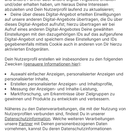
eines ganzen Rudels so gering, dass sie nicht
unter einen besonderen Schutz fallen.
Anzeige
Was tun bei einer Begegnung?
Anzeige
Aber was ist mit uns? Können wir dem Wolf im Wald
begegnen? Sehr unwahrscheinlich sagt der Experte,
erfahrene Wölfe sieht man so gut wie gar nicht, wenn
dann sind das junge neugierige Wölfe, die uns
begegnen könnten. Dann heißt es Ruhe bewahren