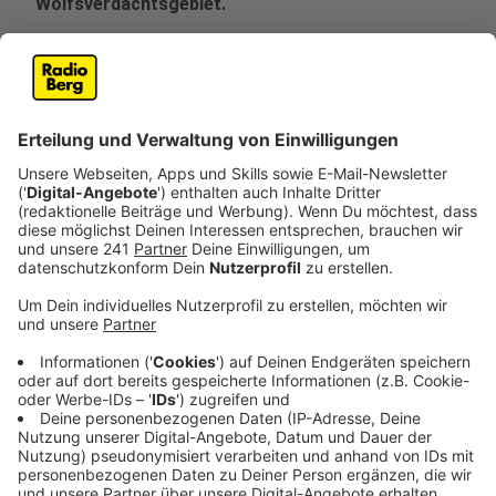
Wolfsverdachtsgebiet.
Veröffentlicht:
Montag, 09.12.2019 11:16
Anzeige
902 Quadratkilometer ist die Wolfsverdachtszone
jetzt groß. Das bedeutet für die Schaf- und
Ziegenhalter, sie können Fördergelder beantragen, um
ihre Tiere durch Schutzzäune zu schützen. Gilt aber
wohlgemerkt nur für Schafs- und Ziegenherden. Kühe
und Pferde sind auch nicht wirklich gefährdet sagt
Wolfsberater Dietmar Birkhahn aus Lindlar.
Es gibt sicherlich eine Grundgefährdung. Die fällt
aber bei Anwesenheit eines einzelnen Wolfes gar
nicht zur Gewichtung. Und die Angriffe auf
Pferde und Kühe sind selbst bei Anwesenheit