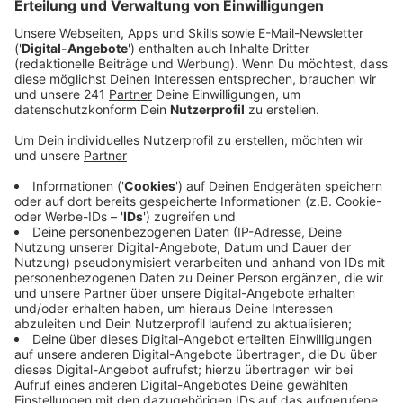
Anzeige
Das neue Jahr beginnt für euch hoffentlich mit einer
bezahlten Rechnung. Was sollen wir zum Start ins
neue Jahrzehnt für euch übernehmen? Den letzten
Sommerurlaub? Das neue Boxspringbett? Das
Kinderfahrrad? Was sollen wir bezahlen? Bewerbt euch
per
E-Mail
oder – noch einfacher – mit dem Formular
hier auf der Website.
Ihr müsst uns eure Rechnung nicht sofort schicken,
sondern nur eintragen, was ihr wofür ausgegeben habt.
(Die Rechnung brauchen wir erst dann, wenn ihr wirklich
gewonnen habt.) Wenn ihr eure Rechnung bei uns im
Programm hört und euch rechtzeitig zurückmeldet,
bezahlen wir sie!