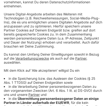
15 Prozent auf 141 Kliniken eher gering aus.
Kinder und Jugendliche:
Die Medizin für Kinder
wird laut Ministerium gestärkt. So sei der Bedarf
in der psychiatrischen und psychosomatischen
Versorgung auch als Folge der Corona-Pandemie
deutlich gestiegen. Die künftige Versorgung geht
laut Ministerium sogar über die Bedarfsprognose
hinaus.
Geburtshilfe:
Laut Ministerium wurden fast alle
Antragsteller berücksichtigt. Bei Perinatalzentren
des Level 1 zur Versorgung extremer Frühchen
wird die Zahl der beantragten Standorte
allerdings um etwa ein Viertel von 46 auf 34 in
NRW abgebaut.
Anzeige
Weiterführende Links zum Thema