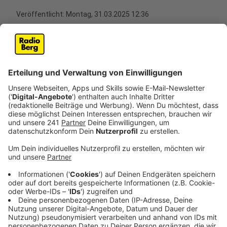
Veröffentlicht:
Montag, 31.03.2025 12:36
Anzeige
Dem Krankenhausplan in NRW ist ein langer Prozess
vorangegangen. Krankenhäuser konnten beantragen,
dass sie bestimmte Leistungen weiter anbieten
dürfen. Am Ende hat das NRW-Gesundheitsministerium
über einen Bescheid darüber entschieden, ob den
Anträgen stattgegeben wurde. Eine Übersicht über die
wichtigsten Veränderungen haben wir euch hier
zusammengestellt.
Anzeige
Prothesen:
Von 214 Anträgen für Knieprothesen