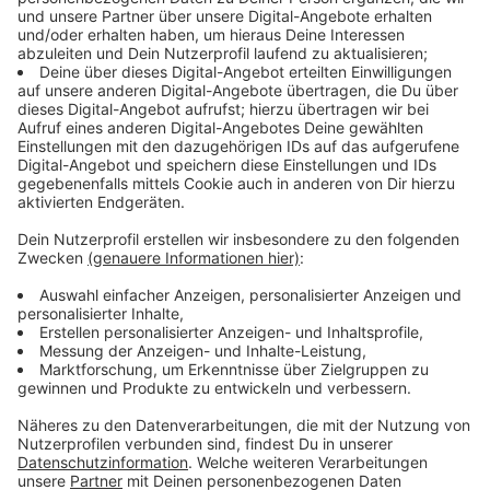
wurden landesweit 136 bewilligt (minus 36
Prozent), bei Hüftprothesen wurden von 236
Anträgen 137 bewilligt (minus 42 Prozent). Bei
Operationen zum Ersatz von Knie- oder
Hüftprothesen fallen die Standortreduzierungen
mit 61 Prozent höher aus.
Leberkrebs:
Von 113 Klinikanträgen bekamen
landesweit 29 grünes Licht. Damit kann nur noch
jeder vierte Standort diese komplexen
Operationen anbieten.
Speiseröhrenkrebs:
Von 71 Standorten bleiben
noch 26 übrig - fast zwei Drittel weniger als
beantragt.
Eierstockkrebs:
Mehr als zwei Drittel der
Anträge wurden nicht bewilligt. Von 111
Standorten bekamen noch 35 die Erlaubnis für
diese Operationen.
Kardiologie:
Bei der notfallrelevanten
interventionellen Kardiologie fiel die Kürzung mit