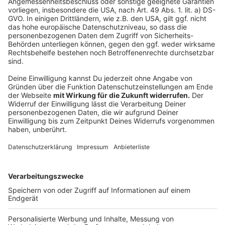
Anzeige
Das Interview mit NRW-Gesundheitsminister Karl-
Josef Laumann zum Krankenhausplan, könnt ihr
euch
hier anhören
.
Wer die Hintergründe zu der viel diskutierten und
kritisierten Krankenhausreform erfahren möchte,
kann sich hier
unseren Bericht
durchlesen.
Außerdem gibt es
eine Karte des NRW-
Gesundheitsministeriums
, wie die Planung für die
jeweiligen Regionen im Bundesland aussieht.
Anzeige