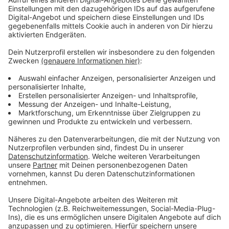
mit den Beinen unterm Arm zur Arbeit, obwohl der
„richtige“ Arbeitstag noch gar nicht begonnen hat.
Letztlich ziehen wir’s natürlich alle professionell durch
und es fluppt. Generell ist die Zeit aber nicht immer
des Menschen bester Freund, denn sie hat leider keine
automatische Pausentaste. Den Knopf muss man
gelegentlich selber drücken, ganz bewusst, sich kleine
Inseln schaffen.
Und wisst Ihr was meine kleine Zeitinsel ist? Ich
schreibe Sonntagmorgens im Bett mit einer Tasse
Kaffee in mein Tagebuch. Komme was wolle.
Glücklicherweise kaufte ich mir vor Ewigkeiten ein
Tagebuch, in das ich zehn Jahre lang für jeden
einzelnen Tag eine Eintragung hinterlasse. Somit kann
ich immer tagesgenau sehen, was ich in den
vergangenen Jahren erlebt habe. Beispiel 03.11.2012.
Ich lese also Dinge wie: Sohnemann bastelt knuffige
Laternen im Kindergarten und Mini- Töchterchen