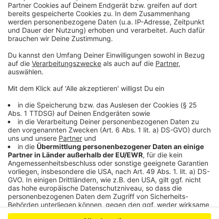
schläft zum ersten Mal von 21 bis 6 Uhr durch. Ui, das
waren noch Zeiten. Und ich sag doch, sie rast nur so an
uns vorbei. An den Kindern sehen wir es am ehesten.
Ende des Monats feiern beide Geburtstag. 16 und 11
Kerzen werden es diesmal auf der Torte. Tick Tack
Tick Tack. In dem Sinne, viel Freude beim Zeitinsel-
Hopping ;-)
Anzeige
Anzeige
Anzeige