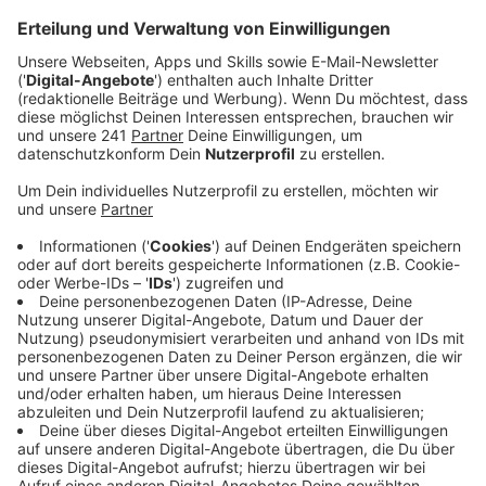
Meine Güte, ist es wirklich schon wieder Mitte
November? Unfassbar! Die 5. Jahreszeit ist
eingeläutet, dabei bin ich gefühlt noch im
Spätsommer-Modus unterwegs.
Die Zeit rennt an uns vorbei und wir versuchen Schritt
zu halten. Ich kann nur als arbeitende Mama sprechen,
aber die Wochen und Monate verstreichen wie im Flug
und am Ende des Tages reicht die Zeit selten.
Man arbeitet, organisiert, rast von A nach B und ist bis
auf die letzte Minute durchgetaktet. Wir Muddies in
der Radio Berg Redaktion kommen manchmal schon