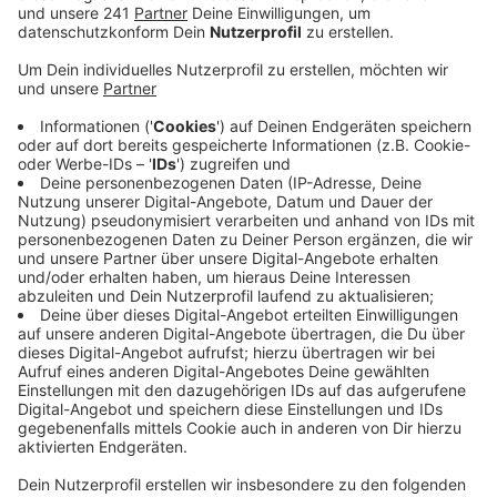
den Plänen einbringen.
Veröffentlicht:
Freitag, 10.11.2023 14:02
Anzeige
Das Diepental soll wieder zu einem beliebten
Ausflugsziel im Bergischen werden und aus dem
Dornröschen erwachen. Ein großes Hotel mit
Gastronomie ist geplant, das Freibad soll
aufgehübscht werden und es soll Platz für
Veranstaltungen geben. Und das wohl Wichtigste für
die Leichlinger: Es soll auch wieder eine Wasserfläche
geben, allerdings anders als die Talsperre früher. Der
Wupperverband arbeitet an der Restaurierung. Die
Vorstellung der Pläne des Investors kam bei den
Leichlingern offenbar gut an. Bis Mitte Dezember
haben sie aber auch noch ganz offiziell die Möglichkeit