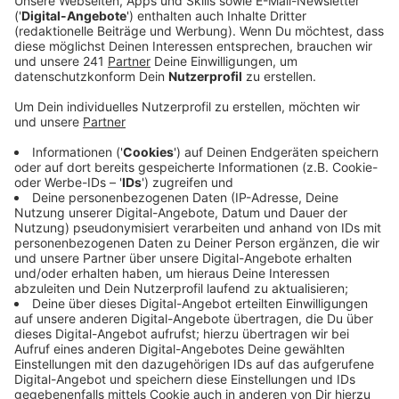
Veröffentlicht:
Montag, 08.06.2020 10:46
Anzeige
Weil in den letzten drei Monaten alle üblichen
Beratungstermine in den Schulen, die
Ausbildungsmessen oder Bewerbunsgmappenchecks
ausgefallen sind, müssen nun neue Wege gesucht
werden, um die Jugend zu erreichen. Beim "Digitalen
Tag der Ausbildungschance" stehen IHK-Experten am
Montag telefonisch, per Whatsapp und per E-Mail
bereit. Die Zahl der gemeldeten Lehrstellen hatte
nach dem Einbruch im März und April im Mai wieder
angezogen. Den gut 1000 freien Ausbildungsplätzen
stehen derzeit gut 1300 Ausbildungssuchende
gegenüber.