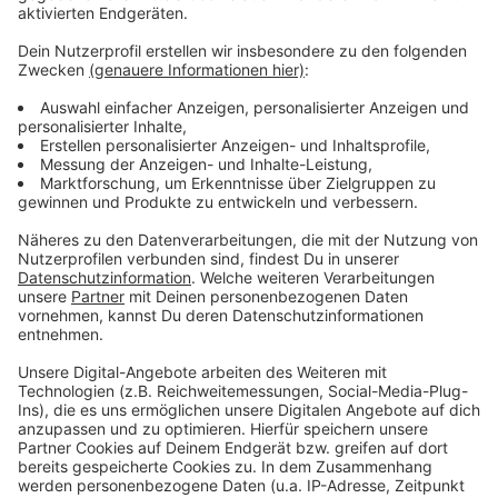
Die Experten der IHK sind auf mehreren Wegen
erreichbar:
Hotline: 0221 1640-6650
WhatsApp: 0173 5487517
oder per E-Mail: ausbildungsvermittlung@koeln.ihk.de
Anzeige