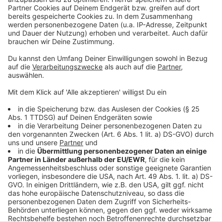
auch ich hämischen Applaus. Das von allen
liebgewonnene Tier hatte sich von geschätzt 15.000
in der Nähe befindlichen menschlichen Lebewesen
genau mich als einziges Ziel ausgesucht.
Seitdem kann ich mit Fug und Recht behaupten - ohne
einen Schiedsrichter oder Video-Beweis frech
anzugehen - ich bin im Stadion beschissen worden.
Anzeige
Anzeige
Anzeige