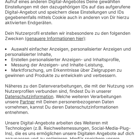
die beobachteten stattdessen voller Mitleid das
Täubchen, welches verzweifelt und etwas panisch
versuchte, sich aus dem unglücklichen Dilemma zu
befreien. Gefühlt minutenlang.
Schließlich gelang ihr selbständig die Befreiung - was
erleichterten Applaus zur Folge hatte. Dieser tat dem
leicht verwirrten Vogel zwar einerseits gut,
andererseits beflügelte es ihn zu einem wahren
Tiefflug über die Köpfe der klatschenden Fußball-
Fans, gleichzeitig den Eindruck erweckend sich in die
Hose machen zu wollen. Eine solche hatte sie aus
nachvollziehbaren Gründen nicht an.
Im Moment des präzisen Sturzflugs auf mich,
erleichterte sie dann ihre psychische Anspannung mit
der Erleichterung ihres Darms. Die Tauben-Scheiße
landete exakt platziert auf meinem Trikot. Daraufhin
erntete sowohl die Taube erneut respektablen, als