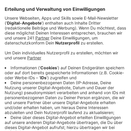
Was war zuletzt dein skurrilster Moment?
Zuletzt im Fußball-Stadion: in der Stehplatz-Kurve
verfing sich eine Taube im Hinter-Tor-Netz, dem
großflächigen Fang-Netz zwischen Tor und Tribüne.
Großflächig und engmaschig.
Ein wenig verhängnisvoll für die arme Taube. Das
possierliche Federvieh verirrte sich jedenfalls oberhalb
der Tribüne, wurde dort von den Anwesenden bereits
interessiert beobachtet, ohne dass sie der Taube
irgendwie dabei behilflich sein konnten, den Weg aus
der Beton-Schüssel hinauszufinden. Stattdessen
entschied sie sich zur Flucht nach vorne. Und landete
entsprechend im Fang-Netz. Erst mit den Klauen, dann
mit dem Köpfchen - mit Blick auf‘s Spielfeld. Dieser
schien ihr nicht besonders viel Freude zu bereiten. Den
Fußball-Fans übrigens offenbar auch nicht mehr, denn