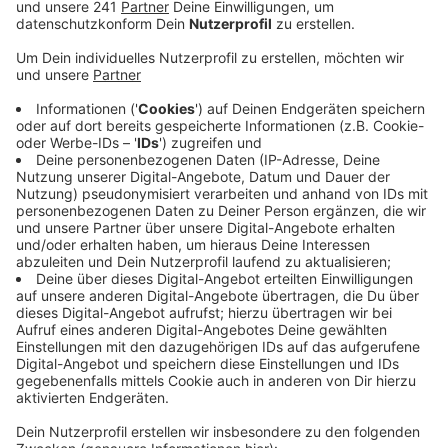
Veröffentlicht:
Donnerstag, 10.12.2020 16:38
Anzeige
Vor allem im Oberbergischen bleibt die Lage extrem
angespannt. Die Zahl der Menschen in angeordneter
Quarantäne ist hier auf rund 4.000 gestiegen. Das sind
noch einmal 300 mehr als am Mittwoch. Noch immer
kann der Kreis wegen technischer Probleme nicht
sagen, welche Kommunen besonders betroffen sind.
Die Sieben-Tage-Inzidenz ist vom Höchstwert am
Montag mit fast 200 etwas zurückgegangen, auf jetzt
178. Im Rheinisch-Bergischen ist der Wert auf 132
gestiegen. Hier gibt es zurzeit auffällig viele Fälle in